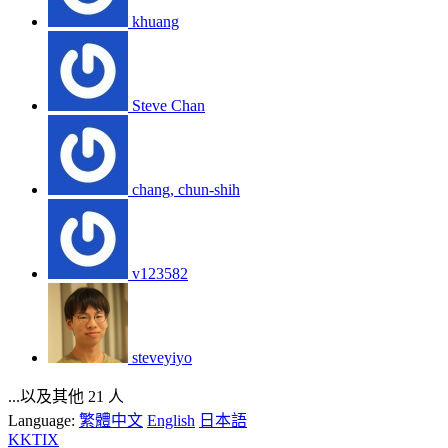
khuang
Steve Chan
chang, chun-shih
v123582
steveyiyo
...以及其他 21 人
Language:
繁體中文
English
日本語
KKTIX