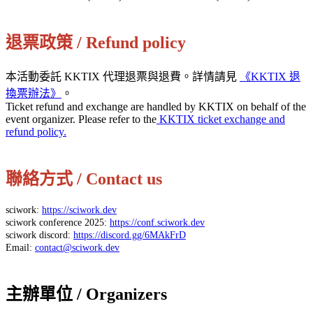
退票政策 / Refund policy
本活動委託 KKTIX 代理退票與退費。詳情請見
《KKTIX 退
換票辦法》
。
Ticket refund and exchange are handled by KKTIX on behalf of the
event organizer. Please refer to the
KKTIX ticket exchange and
refund policy.
聯絡方式 / Contact us
sciwork:
https://sciwork.dev
sciwork conference 2025:
https://conf.sciwork.dev
sciwork discord:
https://discord.gg/6MAkFrD
Email:
contact@sciwork.dev
主辦單位 / Organizers