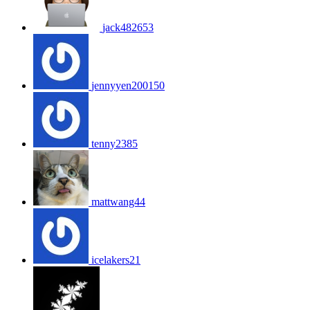
jack482653
jennyyen200150
tenny2385
mattwang44
icelakers21