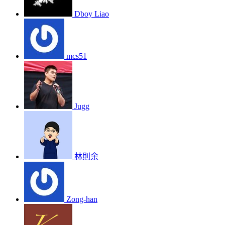
Dboy Liao
mcs51
Jugg
林則余
Zong-han