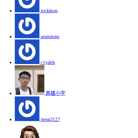
rockleon
seanstone
c1ydeh
高雄小宇
jteng2127