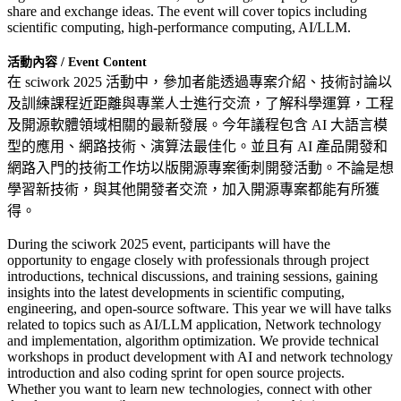
share and exchange ideas. The event will cover topics including
scientific computing, high-performance computing, AI/LLM.
活動內容 / Event Content
在 sciwork 2025 活動中，參加者能透過專案介紹、技術討論以
及訓練課程近距離與專業人士進行交流，了解科學運算，工程
及開源軟體領域相關的最新發展。今年議程包含 AI 大語言模
型的應用、網路技術、演算法最佳化。並且有 AI 產品開發和
網路入門的技術工作坊以版開源專案衝刺開發活動。不論是想
學習新技術，與其他開發者交流，加入開源專案都能有所獲
得。
During the sciwork 2025 event, participants will have the
opportunity to engage closely with professionals through project
introductions, technical discussions, and training sessions, gaining
insights into the latest developments in scientific computing,
engineering, and open-source software. This year we will have talks
related to topics such as AI/LLM application, Network technology
and implementation, algorithm optimization. We provide technical
workshops in product development with AI and network technology
introduction and also coding sprint for open source projects.
Whether you want to learn new technologies, connect with other