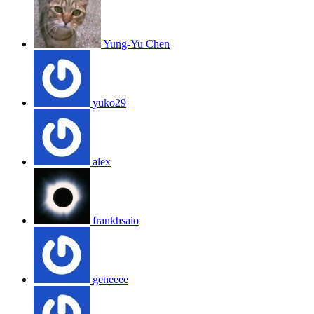
Yung-Yu Chen
yuko29
alex
frankhsaio
geneeee