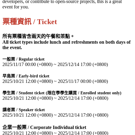
developers, or contribute to open-source projects, this is a great
event for you.
票種資訊 / Ticket
所有票種皆含兩天的午餐和茶點。
All ticket types include lunch and refreshments on both days of
the event.
一般票 / Regular ticket
2025/11/17 00:00 (+0800) ~ 2025/12/14 17:00 (+0800)
早鳥票 / Early-bird ticket
2025/10/21 12:00 (+0800) ~ 2025/11/17 00:00 (+0800)
學生票 / Student ticket (限在學學生購買 / Enrolled student only)
2025/10/21 12:00 (+0800) ~ 2025/12/14 17:00 (+0800)
講者票 / Speaker ticket
2025/10/21 12:00 (+0800) ~ 2025/12/14 17:00 (+0800)
企業一般票 / Corporate Individual ticket
2025/10/21 12:00 (+0800) ~ 2025/12/14 17:00 (+0800)