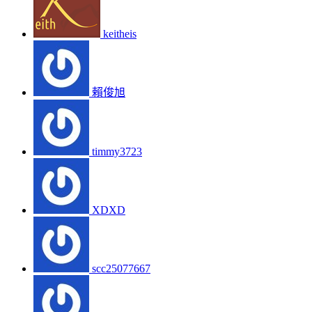
keitheis
賴俊旭
timmy3723
XDXD
scc25077667